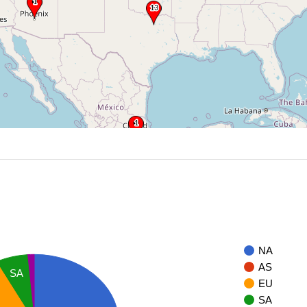
NA
AS
SA
EU
SA