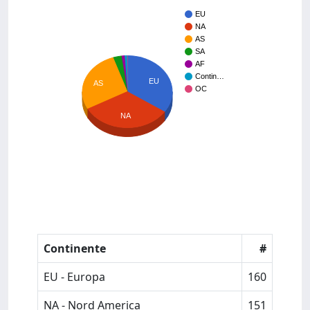
EU
NA
AS
SA
AF
Contin…
EU
AS
OC
NA
Continente
#
EU - Europa
160
NA - Nord America
151