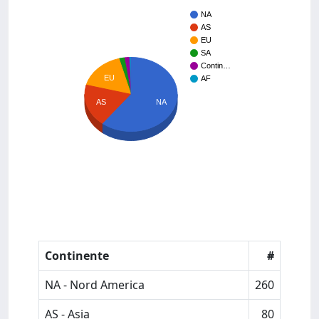
NA
AS
EU
SA
Contin…
EU
AF
NA
AS
Continente
#
NA - Nord America
260
AS - Asia
80