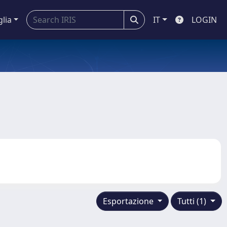
glia
IT
LOGIN
Esportazione
Tutti (1)