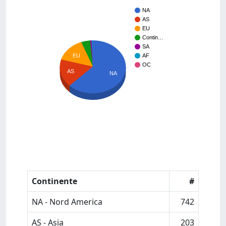
NA
AS
EU
Contin…
SA
EU
AF
OC
AS
NA
Continente
#
NA - Nord America
742
AS - Asia
203