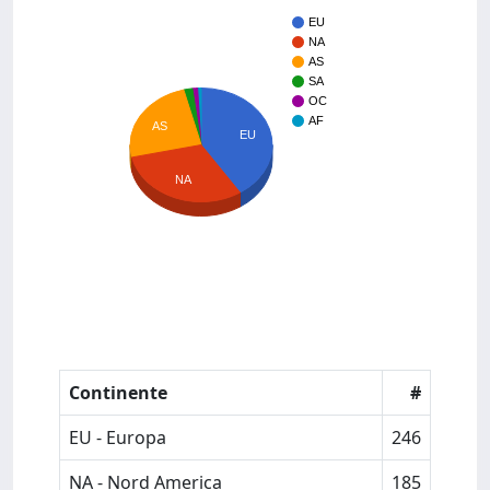
EU
NA
AS
SA
OC
AF
AS
EU
NA
Continente
#
EU - Europa
246
NA - Nord America
185