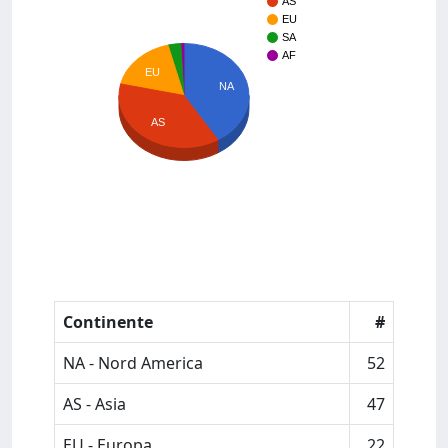
AS
EU
SA
AF
EU
NA
AS
Continente
#
NA - Nord America
52
AS - Asia
47
EU - Europa
22