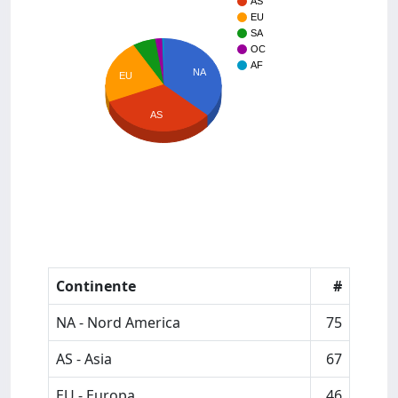
AS
EU
SA
OC
AF
NA
EU
AS
Continente
#
NA - Nord America
75
AS - Asia
67
EU - Europa
46