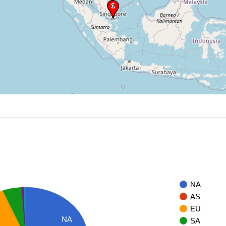
NA
AS
EU
NA
SA