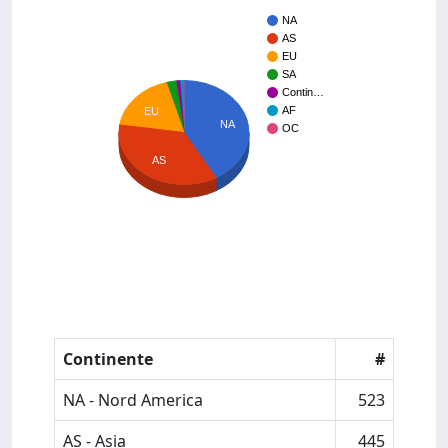
NA
AS
EU
SA
Contin…
AF
EU
NA
OC
AS
Continente
#
NA - Nord America
523
AS - Asia
445