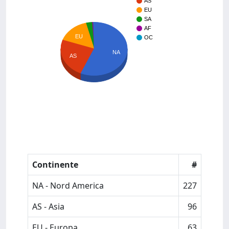
AS
EU
SA
AF
EU
OC
NA
AS
Continente
#
NA - Nord America
227
AS - Asia
96
EU - Europa
63