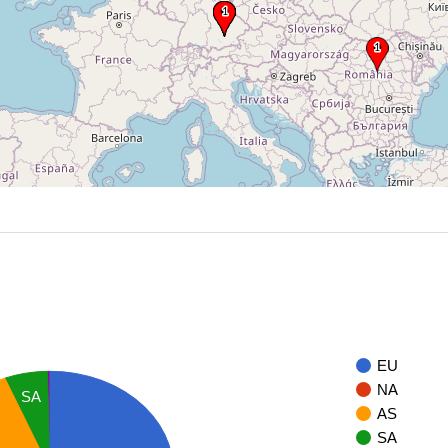
EU
NA
SA
AS
SA