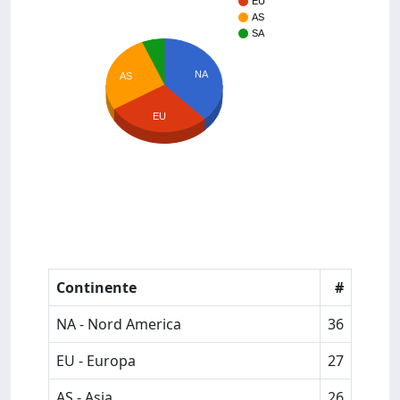
EU
AS
SA
NA
AS
EU
Continente
#
NA - Nord America
36
EU - Europa
27
AS - Asia
26