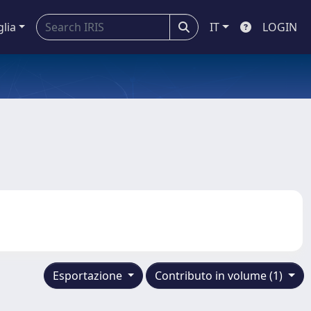
glia
IT
LOGIN
Esportazione
Contributo in volume (1)