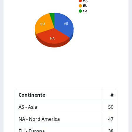
NA
EU
SA
AS
EU
NA
Continente
#
AS - Asia
50
NA - Nord America
47
EU - Europa
38