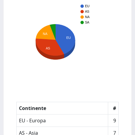
EU
AS
NA
SA
NA
EU
AS
Continente
#
EU - Europa
9
AS - Asia
7