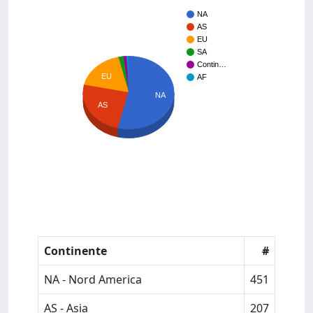
NA
AS
EU
SA
Contin…
EU
AF
NA
AS
Continente
#
NA - Nord America
451
AS - Asia
207