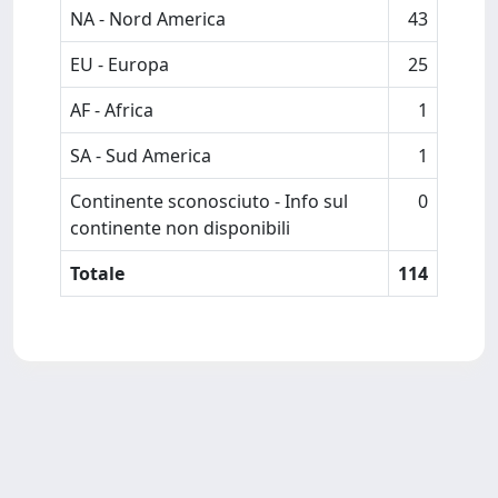
NA - Nord America
43
EU - Europa
25
AF - Africa
1
SA - Sud America
1
Continente sconosciuto - Info sul
0
continente non disponibili
Totale
114
Powered by
IRIS
-
about IRIS
-
Utilizzo dei cookie
Copyright © 2026