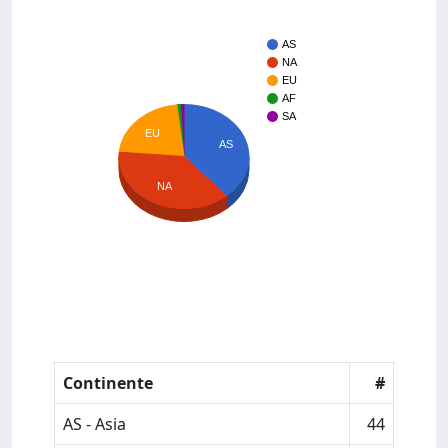
AS
NA
EU
AF
SA
EU
AS
NA
Continente
#
AS - Asia
44