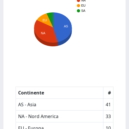
NA
EU
SA
EU
AS
NA
Continente
#
AS - Asia
41
NA - Nord America
33
EU - Europa
10