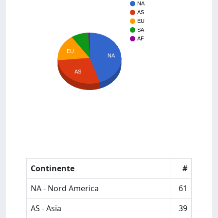
NA
AS
EU
SA
AF
EU
NA
AS
Continente
#
NA - Nord America
61
AS - Asia
39