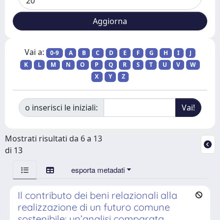
Vai a:
0-9
A
B
C
D
E
F
G
H
I
J
K
L
M
N
O
P
Q
R
S
T
U
V
W
X
Y
Z
o inserisci le iniziali:
Mostrati risultati da 6 a 13
di 13
esporta metadati
Il contributo dei beni relazionali alla
realizzazione di un futuro comune
sostenibile: un’analisi comparata