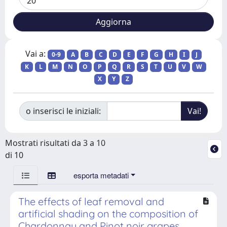
Vai a:
0-9
A
B
C
D
E
F
G
H
I
J
K
L
M
N
O
P
Q
R
S
T
U
V
W
X
Y
Z
o inserisci le iniziali:
Mostrati risultati da 3 a 10
di 10
esporta metadati
The effects of leaf removal and
artificial shading on the composition of
Chardonnay and Pinot noir grapes