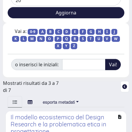
Vai a:
0-9
A
B
C
D
E
F
G
H
I
J
K
L
M
N
O
P
Q
R
S
T
U
V
W
X
Y
Z
o inserisci le iniziali:
Mostrati risultati da 3 a 7
di 7
esporta metadati
Il modello ecosistemico del Design
Research e la problematica etica in
progettazione