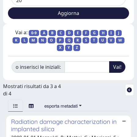
Vai a:
0-9
A
B
C
D
E
F
G
H
I
J
K
L
M
N
O
P
Q
R
S
T
U
V
W
X
Y
Z
o inserisci le iniziali:
Mostrati risultati da 3 a 4
di 4
esporta metadati
Radiation damage characterization in
implanted silica