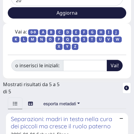
Vai a:
0-9
A
B
C
D
E
F
G
H
I
J
K
L
M
N
O
P
Q
R
S
T
U
V
W
X
Y
Z
o inserisci le iniziali:
Mostrati risultati da 5 a 5
di 5
esporta metadati
Separazioni: madri in testa nella cura
dei piccoli ma cresce il ruolo paterno