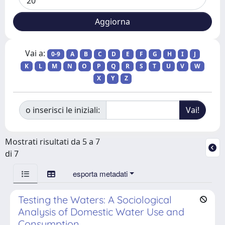
Vai a:
0-9
A
B
C
D
E
F
G
H
I
J
K
L
M
N
O
P
Q
R
S
T
U
V
W
X
Y
Z
o inserisci le iniziali:
Mostrati risultati da 5 a 7
di 7
esporta metadati
Testing the Waters: A Sociological
Analysis of Domestic Water Use and
Consumption