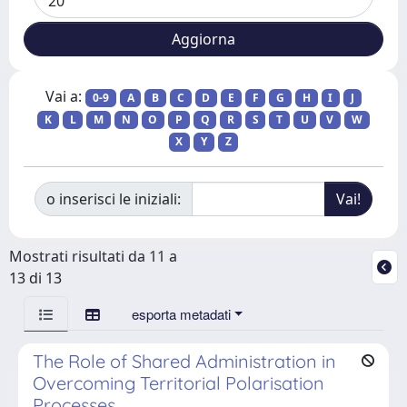
Vai a:
0-9
A
B
C
D
E
F
G
H
I
J
K
L
M
N
O
P
Q
R
S
T
U
V
W
X
Y
Z
o inserisci le iniziali:
Mostrati risultati da 11 a
13 di 13
esporta metadati
The Role of Shared Administration in
Overcoming Territorial Polarisation
Processes