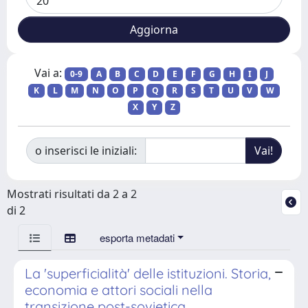
Vai a:
0-9
A
B
C
D
E
F
G
H
I
J
K
L
M
N
O
P
Q
R
S
T
U
V
W
X
Y
Z
o inserisci le iniziali:
Mostrati risultati da 2 a 2
di 2
esporta metadati
La 'superficialità' delle istituzioni. Storia,
economia e attori sociali nella
transizione post-sovietica.