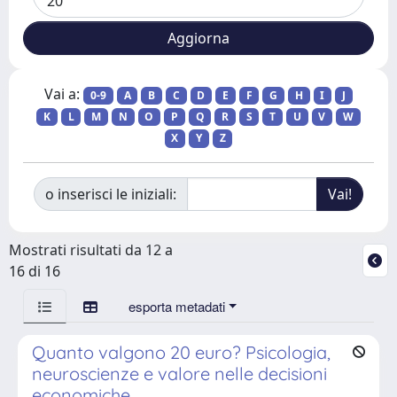
Vai a:
0-9
A
B
C
D
E
F
G
H
I
J
K
L
M
N
O
P
Q
R
S
T
U
V
W
X
Y
Z
o inserisci le iniziali:
Mostrati risultati da 12 a
16 di 16
esporta metadati
Quanto valgono 20 euro? Psicologia,
neuroscienze e valore nelle decisioni
economiche