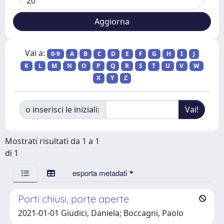
Vai a:
0-9
A
B
C
D
E
F
G
H
I
J
K
L
M
N
O
P
Q
R
S
T
U
V
W
X
Y
Z
o inserisci le iniziali:
Mostrati risultati da 1 a 1
di 1
esporta metadati
Porti chiusi, porte aperte
2021-01-01 Giudici, Daniela; Boccagni, Paolo