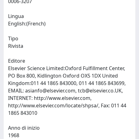
0006-3207
Lingua
English:(French)
Tipo
Rivista
Editore
Elsevier Science Limited:Oxford Fulfillment Center,
PO Box 800, Kidlington Oxford OX5 1DX United
Kingdom:011 44 1865 843000, 011 44 1865 843699,
EMAIL:
asianfo@elsevier.com
,
tcb@elsevier.co.UK
,
INTERNET: http://www.elsevier.com,
http://www.elsevier.com/locate/shpsa/, Fax: 011 44
1865 843010
Anno di inizio
1968