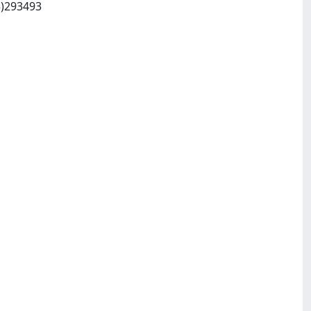
Istituto e Museo di Storia della Scienza di Firenze:Plazza dei Giudici 1, Firenze Italy:(055)293493