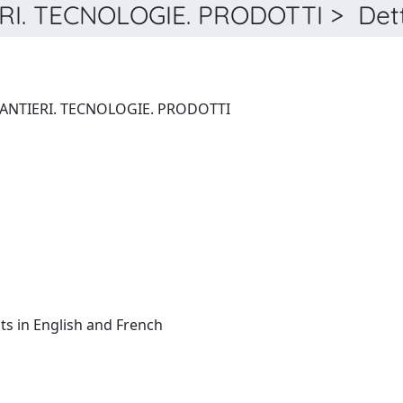
I. TECNOLOGIE. PRODOTTI > Dett
RECUPERARE. PROGETTI. CANTIERI. TECNOLOGIE. PRODOTTI
Italian:(summaries/abstracts in English and French