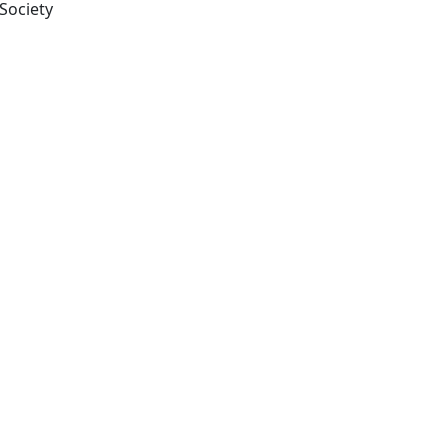
Austin, Tex. : Psychonomic Society