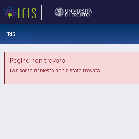
IRIS
Pagina non trovata
La risorsa richiesta non è stata trovata