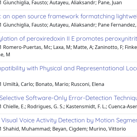
 Giunchiglia, Fausto; Autayeu, Aliaksandr; Pane, Juan
: an open source framework formatching lightwei
1 Giunchiglia, Fausto; Autayeu, Aliaksandr; Pane Fernandez,
ylation of peroxiredoxin II E promotes peroxynitri
 Romero-Puertas, Mc; Laxa, M; Matte, A; Zaninotto, F; Finkemei
ne, M
patibility with Physical and Representational L
 Umiltà, Carlo; Bonato, Mario; Rusconi, Elena
Selective Software-Only Error-Detection Techniq
 Chielle, E.; Rodrigues, G. S.; Kastensmidt, F. L.; Cuenca-Asens
Visual Voice Activity Detection by Motion Segme
1 Shahid, Muhammad; Beyan, Cigdem; Murino, Vittorio