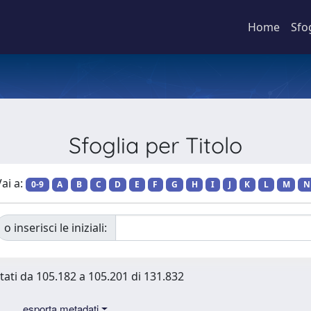
Home
Sfo
Sfoglia per Titolo
ai a:
0-9
A
B
C
D
E
F
G
H
I
J
K
L
M
N
o inserisci le iniziali:
ltati da 105.182 a 105.201 di 131.832
esporta metadati