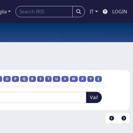
glia
IT
LOGIN
O
P
Q
R
S
T
U
V
W
X
Y
Z