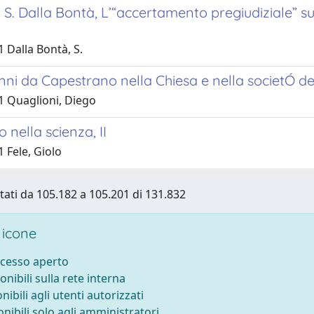
- S. Dalla Bontà, L’“accertamento pregiudiziale” sul
 Dalla Bontà, S.
nni da Capestrano nella Chiesa e nella societÓ d
1 Quaglioni, Diego
 nella scienza, II
 Fele, Giolo
ltati da 105.182 a 105.201 di 131.832
 icone
ccesso aperto
onibili sulla rete interna
nibili agli utenti autorizzati
onibili solo agli amministratori