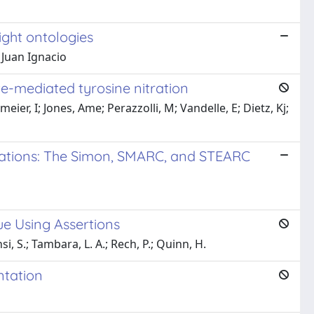
ght ontologies
 Juan Ignacio
te-mediated tyrosine nitration
er, I; Jones, Ame; Perazzolli, M; Vandelle, E; Dietz, Kj;
ocations: The Simon, SMARC, and STEARC
ue Using Assertions
i, S.; Tambara, L. A.; Rech, P.; Quinn, H.
ntation