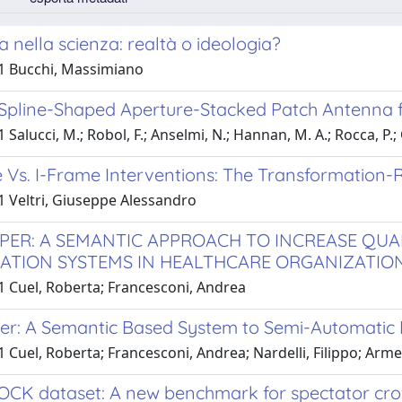
ia nella scienza: realtà o ideologia?
1 Bucchi, Massimiano
pline-Shaped Aperture-Stacked Patch Antenna for
 Salucci, M.; Robol, F.; Anselmi, N.; Hannan, M. A.; Rocca, P.; 
Vs. I-Frame Interventions: The Transformation-R
1 Veltri, Giuseppe Alessandro
PER: A SEMANTIC APPROACH TO INCREASE QUA
ATION SYSTEMS IN HEALTHCARE ORGANIZATION
1 Cuel, Roberta; Francesconi, Andrea
er: A Semantic Based System to Semi-Automatic E
 Cuel, Roberta; Francesconi, Andrea; Nardelli, Filippo; Arm
OCK dataset: A new benchmark for spectator cro