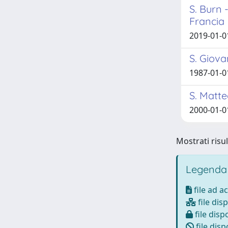
S. Burn 
Francia
2019-01-01
S. Giova
1987-01-0
S. Matteo
2000-01-01
Mostrati risu
Legenda
file ad a
file disp
file dispo
file disp