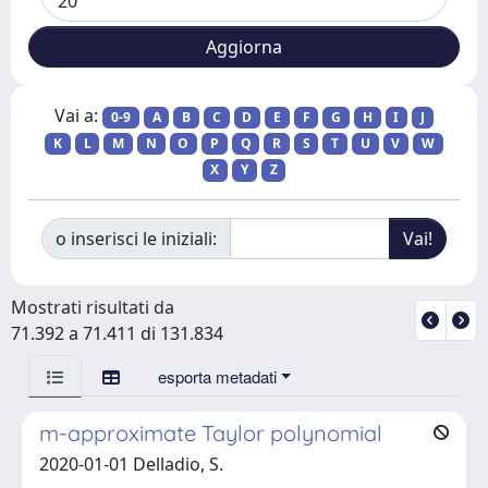
Vai a:
0-9
A
B
C
D
E
F
G
H
I
J
K
L
M
N
O
P
Q
R
S
T
U
V
W
X
Y
Z
o inserisci le iniziali:
Mostrati risultati da
71.392 a 71.411 di 131.834
esporta metadati
m-approximate Taylor polynomial
2020-01-01 Delladio, S.