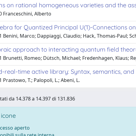
ns on rational homogeneous varieties and the as
0 Franceschini, Alberto
ebra for Quantized Principal U(1)-Connections on
1 Benini, Marco; Dappiaggi, Claudio; Hack, Thomas-Paul; Sc
raic approach to interacting quantum field theory:
1 Brunetti, Romeo; Dütsch, Michael; Fredenhagen, Klaus; Rej
-real-time active library: Syntax, semantics, and
 Prastowo, T.; Palopoli, L.; Abeni, L.
tati da 14.378 a 14.397 di 131.836
 icone
ccesso aperto
onibili sulla rete interna