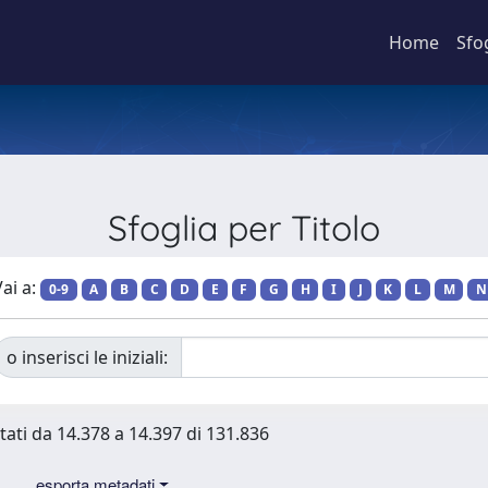
Home
Sfo
Sfoglia per Titolo
ai a:
0-9
A
B
C
D
E
F
G
H
I
J
K
L
M
N
o inserisci le iniziali:
tati da 14.378 a 14.397 di 131.836
esporta metadati