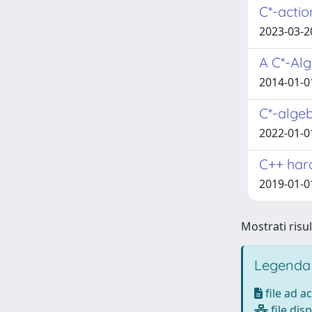
C*-actio
2023-03-2
A C*-Alg
2014-01-0
C*-algeb
2022-01-0
C++ hard
2019-01-01
Mostrati risul
Legenda
file ad a
file disp