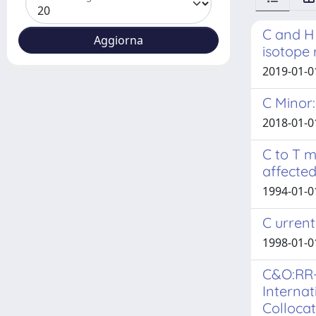
C and H 
isotope 
2019-01-01
C Minor:
2018-01-01
C to T m
affecte
1994-01-01
C urren
1998-01-01
C&O:RR-
Interna
Collocat