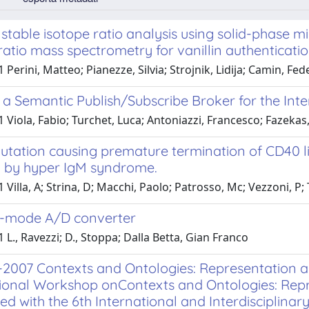
stable isotope ratio analysis using solid-phase
ratio mass spectrometry for vanillin authenticati
 Perini, Matteo; Pianezze, Silvia; Strojnik, Lidija; Camin, Fed
 a Semantic Publish/Subscribe Broker for the Inte
 Viola, Fabio; Turchet, Luca; Antoniazzi, Francesco; Fazeka
utation causing premature termination of CD40 li
d by hyper IgM syndrome.
 Villa, A; Strina, D; Macchi, Paolo; Patrosso, Mc; Vezzoni, P; 
t-mode A/D converter
 L., Ravezzi; D., Stoppa; Dalla Betta, Gian Franco
2007 Contexts and Ontologies: Representation a
tional Workshop onContexts and Ontologies: Rep
ed with the 6th International and Interdisciplin