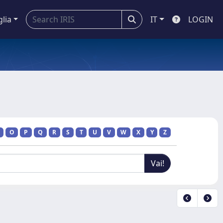
glia
IT
LOGIN
O
P
Q
R
S
T
U
V
W
X
Y
Z