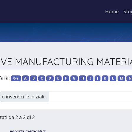
Home
Sfo
DITIVE MANUFACTURING MATER
ai a:
0-9
A
B
C
D
E
F
G
H
I
J
K
L
M
N
o inserisci le iniziali:
tati da 2 a 2 di 2
esporta metadati