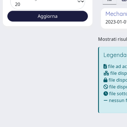
Mechanic
2023-01-01
Mostrati risul
Legenda
file ad a
file disp
file dispo
file disp
file sot
nessun fi