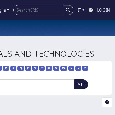
glia
IT
LOGIN
IALS AND TECHNOLOGIES
O
P
Q
R
S
T
U
V
W
X
Y
Z