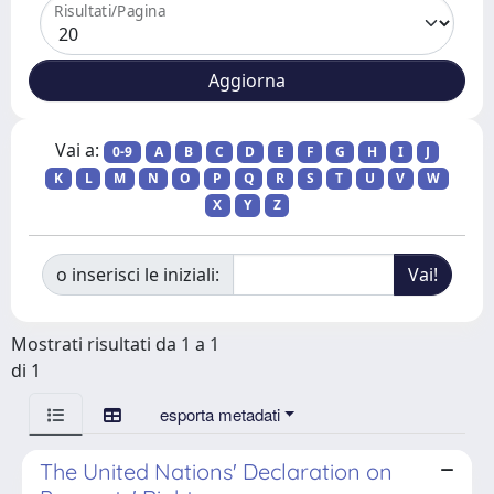
Risultati/Pagina
Vai a:
0-9
A
B
C
D
E
F
G
H
I
J
K
L
M
N
O
P
Q
R
S
T
U
V
W
X
Y
Z
o inserisci le iniziali:
Mostrati risultati da 1 a 1
di 1
esporta metadati
The United Nations' Declaration on