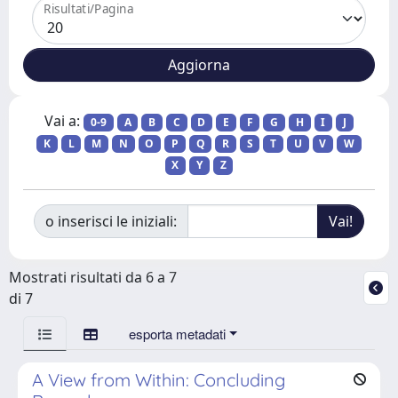
Risultati/Pagina
Vai a:
0-9
A
B
C
D
E
F
G
H
I
J
K
L
M
N
O
P
Q
R
S
T
U
V
W
X
Y
Z
o inserisci le iniziali:
Mostrati risultati da 6 a 7
di 7
esporta metadati
A View from Within: Concluding