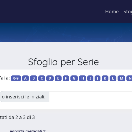
Home
Sfo
Sfoglia per Serie
ai a:
0-9
A
B
C
D
E
F
G
H
I
J
K
L
M
N
o inserisci le iniziali:
tati da 2 a 3 di 3
esporta metadati