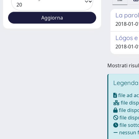
La parola
2018-01-01
Lógos e 
2018-01-0
Mostrati risul
Legenda
file ad a
file disp
file dispo
file disp
file sot
nessun fi