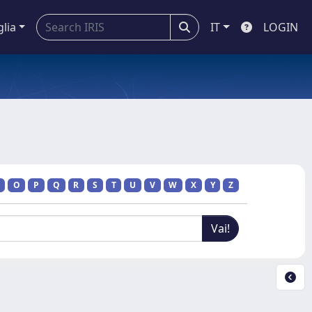
glia
IT
LOGIN
O
P
Q
R
S
T
U
V
W
X
Y
Z