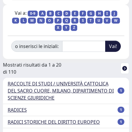
Vai a:
0-9
A
B
C
D
E
F
G
H
I
J
K
L
M
N
O
P
Q
R
S
T
U
V
W
X
Y
Z
o inserisci le iniziali:
Mostrati risultati da 1 a 20
di 110
RACCOLTE DI STUDI / UNIVERSITÀ CATTOLICA
DEL SACRO CUORE, MILANO, DIPARTIMENTO DI
1
SCIENZE GIURIDICHE
RADICES
1
RADICI STORICHE DEL DIRITTO EUROPEO
1