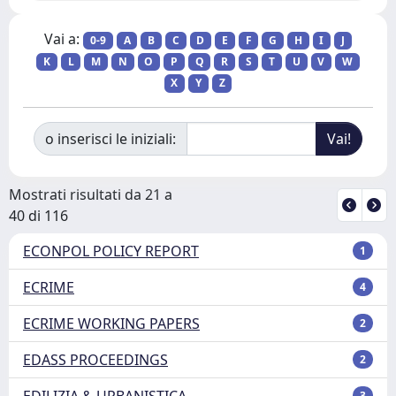
Vai a:
0-9
A
B
C
D
E
F
G
H
I
J
K
L
M
N
O
P
Q
R
S
T
U
V
W
X
Y
Z
o inserisci le iniziali:
Mostrati risultati da 21 a
40 di 116
ECONPOL POLICY REPORT
1
ECRIME
4
ECRIME WORKING PAPERS
2
EDASS PROCEEDINGS
2
EDILIZIA & URBANISTICA
3