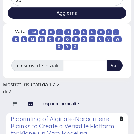
Vai a:
0-9
A
B
C
D
E
F
G
H
I
J
K
L
M
N
O
P
Q
R
S
T
U
V
W
X
Y
Z
o inserisci le iniziali:
Mostrati risultati da 1 a 2
di 2
esporta metadati
Bioprinting of Alginate-Norbornene
Bioinks to Create a Versatile Platform
for Kidney in Vitro Modeling