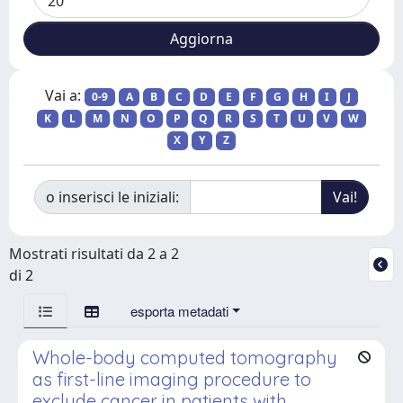
Vai a:
0-9
A
B
C
D
E
F
G
H
I
J
K
L
M
N
O
P
Q
R
S
T
U
V
W
X
Y
Z
o inserisci le iniziali:
Mostrati risultati da 2 a 2
di 2
esporta metadati
Whole-body computed tomography
as first-line imaging procedure to
exclude cancer in patients with