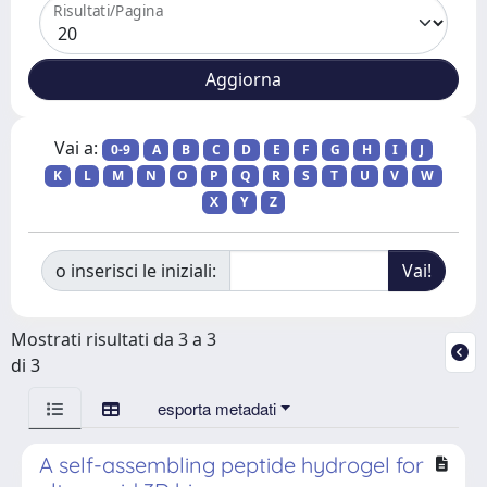
Risultati/Pagina
Vai a:
0-9
A
B
C
D
E
F
G
H
I
J
K
L
M
N
O
P
Q
R
S
T
U
V
W
X
Y
Z
o inserisci le iniziali:
Mostrati risultati da 3 a 3
di 3
esporta metadati
A self-assembling peptide hydrogel for