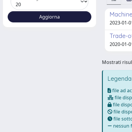
Machine 
2023-01-01
Trade-of
2020-01-01
Mostrati risul
Legenda
file ad a
file disp
file dispo
file disp
file sot
nessun fi