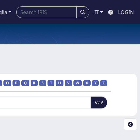
glia
IT
LOGIN
O
P
Q
R
S
T
U
V
W
X
Y
Z