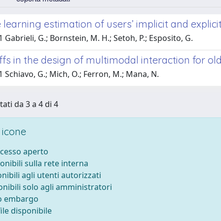
learning estimation of users’ implicit and expli
 Gabrieli, G.; Bornstein, M. H.; Setoh, P.; Esposito, G.
fs in the design of multimodal interaction for ol
 Schiavo, G.; Mich, O.; Ferron, M.; Mana, N.
tati da 3 a 4 di 4
 icone
ccesso aperto
onibili sulla rete interna
nibili agli utenti autorizzati
onibili solo agli amministratori
to embargo
le disponibile