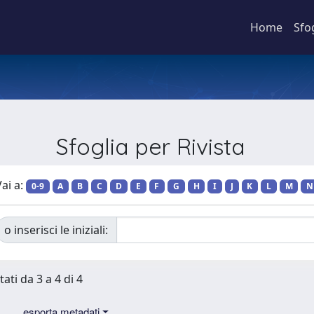
Home
Sfo
Sfoglia per Rivista
ai a:
0-9
A
B
C
D
E
F
G
H
I
J
K
L
M
N
o inserisci le iniziali:
tati da 3 a 4 di 4
esporta metadati