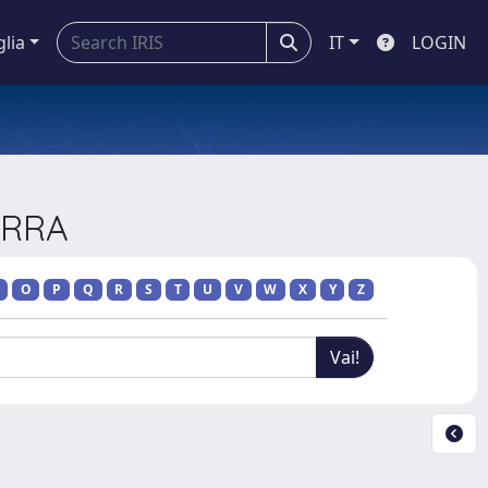
glia
IT
LOGIN
ERRA
O
P
Q
R
S
T
U
V
W
X
Y
Z