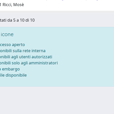
1 Ricci, Mosè
tati da 5 a 10 di 10
 icone
ccesso aperto
onibili sulla rete interna
nibili agli utenti autorizzati
onibili solo agli amministratori
to embargo
le disponibile