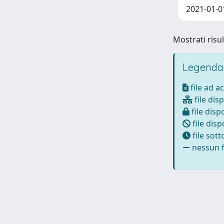
2021-01-0
Mostrati risul
Legenda
file ad a
file disp
file dispo
file disp
file sot
nessun fi
Powered by
IRIS
-
about IRIS
-
Utilizzo dei cookie