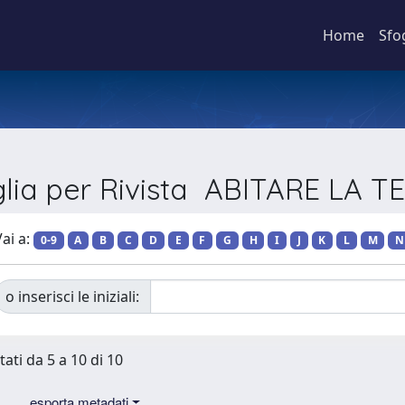
Home
Sfo
glia per Rivista ABITARE LA T
ai a:
0-9
A
B
C
D
E
F
G
H
I
J
K
L
M
N
o inserisci le iniziali:
tati da 5 a 10 di 10
esporta metadati