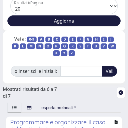
Risultati/Pagina
Vai a:
0-9
A
B
C
D
E
F
G
H
I
J
K
L
M
N
O
P
Q
R
S
T
U
V
W
X
Y
Z
o inserisci le iniziali:
Mostrati risultati da 6 a 7
di 7
esporta metadati
Programmare e organizzare: il caso